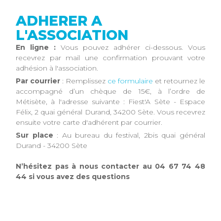
ADHERER A
L'ASSOCIATION
En ligne :
Vous pouvez adhérer ci-dessous. Vous
recevrez par mail une confirmation prouvant votre
adhésion à l'association.
Par courrier
: Remplissez
ce formulaire
et retournez le
accompagné d’un chèque de 15€, à l’ordre de
Métisète, à l'adresse suivante : Fiest'A Sète - Espace
Félix, 2 quai général Durand, 34200 Sète. Vous recevrez
ensuite votre carte d'adhérent par courrier.
Sur place
: Au bureau du festival, 2bis quai général
Durand - 34200 Sète
N’hésitez pas à nous contacter au 04 67 74 48
44 si vous avez des questions
Cliquer ici pour acheter des billets / Click here to buy
tickets