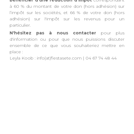
compétence, ou financier, et il vous permet de
bénéficier d’une réduction d’impôt
correspondant
à 60 % du montant de votre don (hors adhésion) sur
l’impôt sur les sociétés, et 66 % de votre don (hors
adhésion) sur l'impôt sur les revenus pour un
particulier.
N'hésitez pas à nous contacter
pour plus
d'information ou pour que nous puissions discuter
ensemble de ce que vous souhaiteriez mettre en
place :
Leyla Koob : info(at)fiestasete.com | 04 67 74 48 44
Cliquer ici pour acheter des billets / Click here to buy
tickets