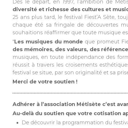
Dès le départ, en 1997, l’ambition de Méti
diversité et richesse des cultures et mu
25 ans plus tard, le festival Fiest’A Sète, 
chaque été sa fringale de découvertes mus
souhaitions réaffirmer que toute musique es
"
Les musiques du monde
que promeut Fies
des mémoires, des valeurs, des référence
musiques, en toute indépendance des format
réussit à travers les croisements esthétiques
festival se situe, par son originalité et sa p
Merci de votre soutien !
Adhérer à l’association Métisète c’est ava
Au-delà du soutien que votre cotisation a
De découvrir la programmation du festiv