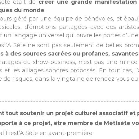
sète était de
créer une grande manifestation c
siques du monde
.
toujours géré par une équipe de bénévoles, et ép
icales, d’émotions partagées avec des artistes
t un langage universel qui ouvre les portes d’une
t’A Sète ne sont pas seulement de belles promes
s à des sources sacrées ou profanes, savantes 
ages du show-business, n’est pas une mince aff
 et les alliages sonores proposés. En tout cas, l
rise de risques, dans la vingtaine de rendez-vous e
nt tout soutenir un projet culturel associatif e
pporte à ce projet, être membre de Métisète v
al Fiest’A Sète en avant-première