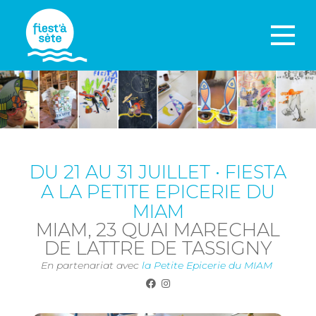
DU 21 AU 31 JUILLET • FIESTA
A LA PETITE EPICERIE DU
MIAM
MIAM, 23 QUAI MARECHAL
DE LATTRE DE TASSIGNY
En partenariat avec
la Petite Epicerie du MIAM