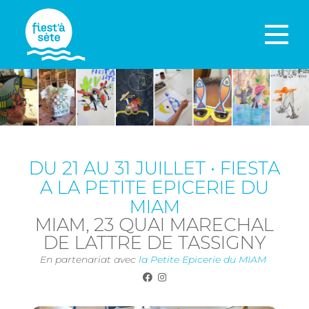
DU 21 AU 31 JUILLET • FIESTA
A LA PETITE EPICERIE DU
MIAM
MIAM, 23 QUAI MARECHAL
DE LATTRE DE TASSIGNY
En partenariat avec
la Petite Epicerie du MIAM