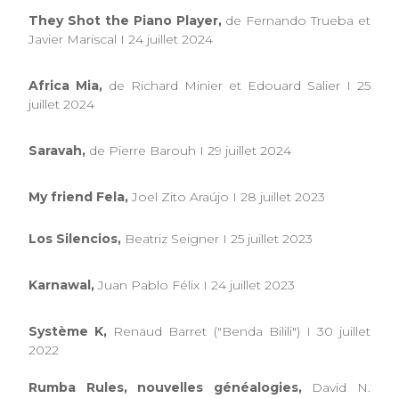
They Shot the Piano Player,
de Fernando Trueba et
Javier Mariscal I 24 juillet 2024
Africa Mia,
de Richard Minier et Edouard Salier I 25
juillet 2024
Saravah,
de Pierre Barouh I 29 juillet 2024
My friend Fela,
Joel Zito Araújo I 28 juillet 2023
Los Silencios,
Beatriz Seigner I 25 juillet 2023
Karnawal,
Juan Pablo Félix I 24 juillet 2023
Système K,
Renaud Barret ("Benda Bilili") I 30 juillet
2022
Rumba Rules, nouvelles généalogies,
David N.