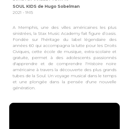
SOUL KIDS de Hugo Sobelman
2021 - 1h15
A Memphis, une des villes américaines les plus
sinistrées, la Stax Music Academy fait figure d’oasis.
Fondée sur l'héritage du label légendaire des
années 60 qui accompagna la lutte pour les Droits
Civiques, cette école de musique, extra-scolaire et
gratuite, permet à des adolescents passionnés
d'apprendre et de comprendre l'Histoire noire
américaine à travers la découverte des plus grands
tubes de la Soul. Un voyage musical dans le temps
et une plongée dans la pensée d'une nouvelle
génération.