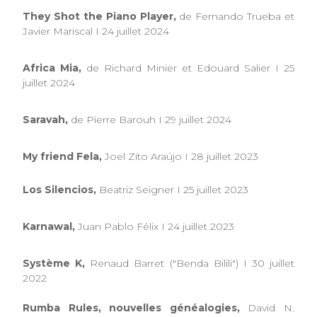
They Shot the Piano Player,
de Fernando Trueba et
Javier Mariscal I 24 juillet 2024
Africa Mia,
de Richard Minier et Edouard Salier I 25
juillet 2024
Saravah,
de Pierre Barouh I 29 juillet 2024
My friend Fela,
Joel Zito Araújo I 28 juillet 2023
Los Silencios,
Beatriz Seigner I 25 juillet 2023
Karnawal,
Juan Pablo Félix I 24 juillet 2023
Système K,
Renaud Barret ("Benda Bilili") I 30 juillet
2022
Rumba Rules, nouvelles généalogies,
David N.