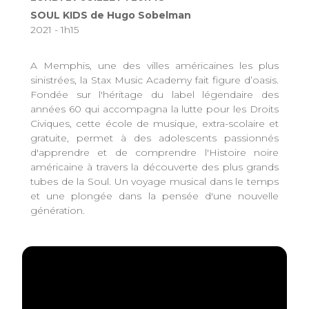
SOUL KIDS de Hugo Sobelman
2021 - 1h15
A Memphis, une des villes américaines les plus
sinistrées, la Stax Music Academy fait figure d’oasis.
Fondée sur l'héritage du label légendaire des
années 60 qui accompagna la lutte pour les Droits
Civiques, cette école de musique, extra-scolaire et
gratuite, permet à des adolescents passionnés
d'apprendre et de comprendre l'Histoire noire
américaine à travers la découverte des plus grands
tubes de la Soul. Un voyage musical dans le temps
et une plongée dans la pensée d'une nouvelle
génération.