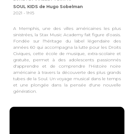
SOUL KIDS de Hugo Sobelman
2021 - 1h15
A Memphis, une des villes américaines les plus
sinistrées, la Stax Music Academy fait figure d’oasis.
Fondée sur l'héritage du label légendaire des
années 60 qui accompagna la lutte pour les Droits
Civiques, cette école de musique, extra-scolaire et
gratuite, permet à des adolescents passionnés
d'apprendre et de comprendre l'Histoire noire
américaine à travers la découverte des plus grands
tubes de la Soul. Un voyage musical dans le temps
et une plongée dans la pensée d'une nouvelle
génération.