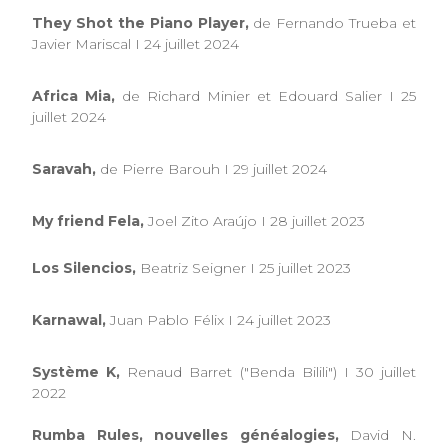
They Shot the Piano Player,
de Fernando Trueba et
Javier Mariscal I 24 juillet 2024
Africa Mia,
de Richard Minier et Edouard Salier I 25
juillet 2024
Saravah,
de Pierre Barouh I 29 juillet 2024
My friend Fela,
Joel Zito Araújo I 28 juillet 2023
Los Silencios,
Beatriz Seigner I 25 juillet 2023
Karnawal,
Juan Pablo Félix I 24 juillet 2023
Système K,
Renaud Barret ("Benda Bilili") I 30 juillet
2022
Rumba Rules, nouvelles généalogies,
David N.