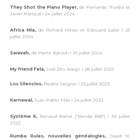
They Shot the Piano Player,
de Fernando Trueba et
Javier Mariscal I 24 juillet 2024
Africa Mia,
de Richard Minier et Edouard Salier I 25
juillet 2024
Saravah,
de Pierre Barouh I 29 juillet 2024
My friend Fela,
Joel Zito Araújo I 28 juillet 2023
Los Silencios,
Beatriz Seigner I 25 juillet 2023
Karnawal,
Juan Pablo Félix I 24 juillet 2023
Système K,
Renaud Barret ("Benda Bilili") I 30 juillet
2022
Rumba Rules, nouvelles généalogies,
David N.