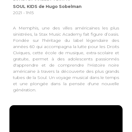
SOUL KIDS de Hugo Sobelman
2021 - 1h15
A Memphis, une des villes américaines les plus
sinistrées, la Stax Music Academy fait figure d’oasis.
Fondée sur l'héritage du label légendaire des
années 60 qui accompagna la lutte pour les Droits
Civiques, cette école de musique, extra-scolaire et
gratuite, permet à des adolescents passionnés
d'apprendre et de comprendre l'Histoire noire
américaine à travers la découverte des plus grands
tubes de la Soul. Un voyage musical dans le temps
et une plongée dans la pensée d'une nouvelle
génération.