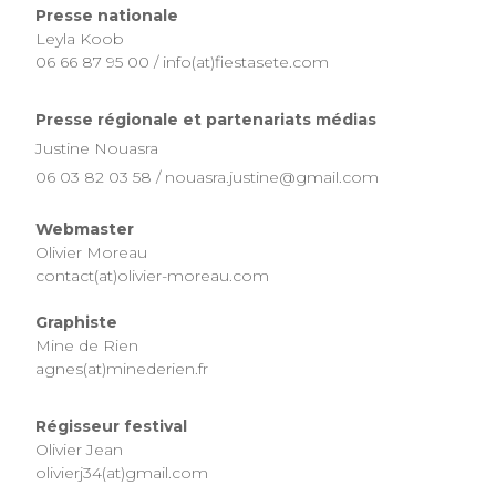
Presse nationale
Leyla Koob
06 66 87 95 00 / info(at)fiestasete.com
Presse régionale et partenariats médias
Justine Nouasra
06 03 82 03 58 / nouasra.justine@gmail.com
Webmaster
Olivier Moreau
contact(at)olivier-moreau.com
Graphiste
Mine de Rien
agnes(at)minederien.fr
Régisseur festival
Olivier Jean
olivierj34(at)gmail.com