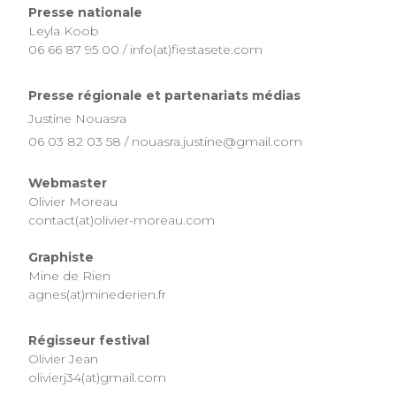
Presse nationale
Leyla Koob
06 66 87 95 00 / info(at)fiestasete.com
Presse régionale et partenariats médias
Justine Nouasra
06 03 82 03 58 / nouasra.justine@gmail.com
Webmaster
Olivier Moreau
contact(at)olivier-moreau.com
Graphiste
Mine de Rien
agnes(at)minederien.fr
Régisseur festival
Olivier Jean
olivierj34(at)gmail.com