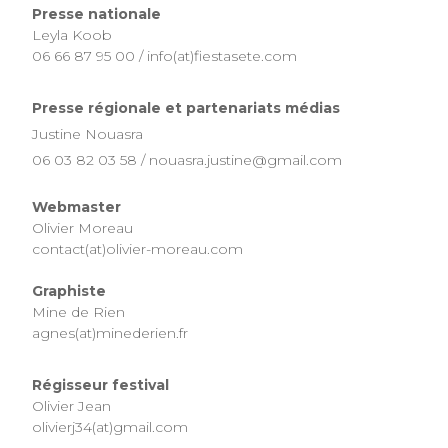
Presse nationale
Leyla Koob
06 66 87 95 00 / info(at)fiestasete.com
Presse régionale et partenariats médias
Justine Nouasra
06 03 82 03 58 / nouasra.justine@gmail.com
Webmaster
Olivier Moreau
contact(at)olivier-moreau.com
Graphiste
Mine de Rien
agnes(at)minederien.fr
Régisseur festival
Olivier Jean
olivierj34(at)gmail.com