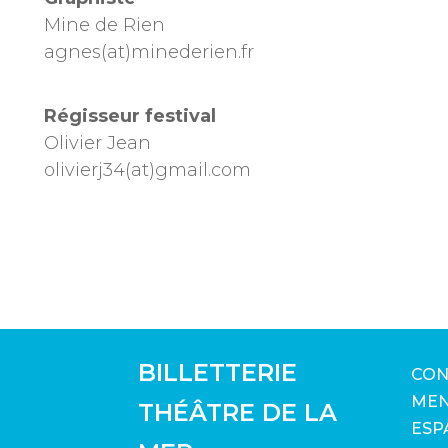
Mine de Rien
agnes(at)minederien.fr
Régisseur festival
Olivier Jean
olivierj34(at)gmail.com
BILLETTERIE
CON
MEN
THÉÂTRE DE LA
ESP