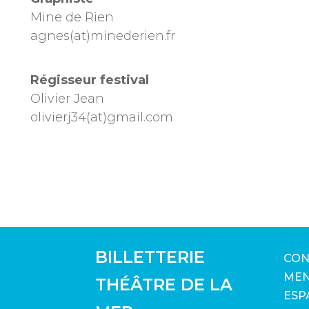
Mine de Rien
agnes(at)minederien.fr
Régisseur festival
Olivier Jean
olivierj34(at)gmail.com
BILLETTERIE
CON
MEN
THÉÂTRE DE LA
ESP