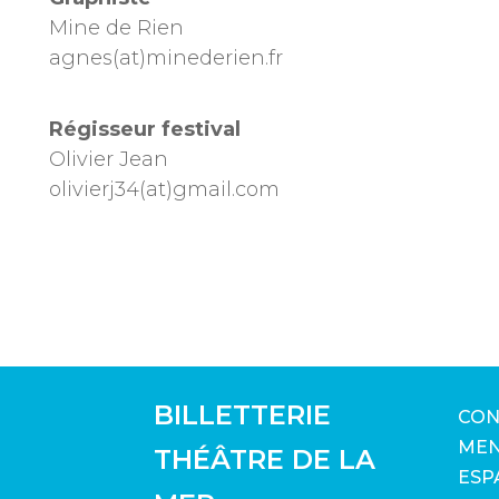
Mine de Rien
agnes(at)minederien.fr
Régisseur festival
Olivier Jean
olivierj34(at)gmail.com
BILLETTERIE
CON
MEN
THÉÂTRE DE LA
ESP