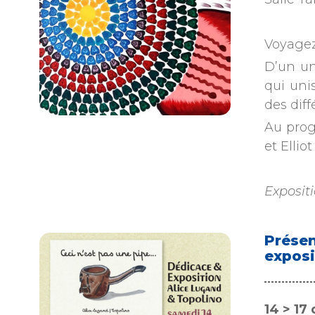
Voyagez
D’un un
qui uni
des dif
Au prog
et Ellio
Exposit
Présen
exposi
14 > 1