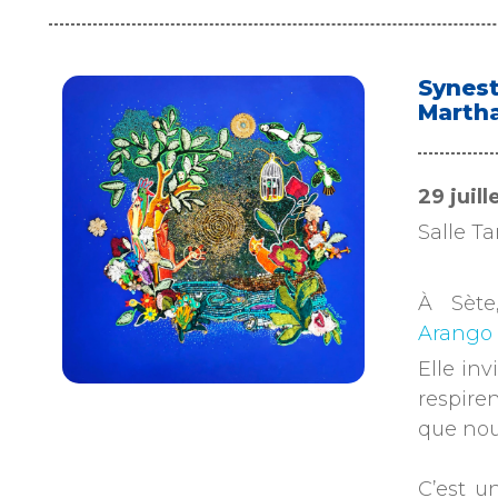
Synest
Martha
29 juil
Salle T
À Sète
Arango
Elle in
respire
que nou
C’est u