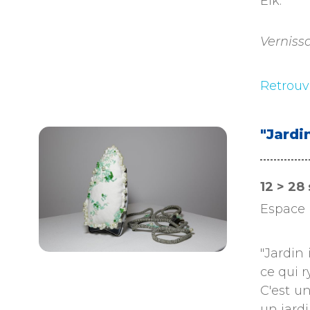
Elk.
Verniss
Retrouv
"Jardi
12 > 2
Espace 
"Jardin 
ce qui r
C'est un
un jardi