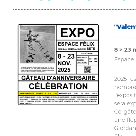
"Valen
8 > 23
Espace 
2025 es
nombreu
l’expos
sera exp
Ce gâte
une flo
Giordan