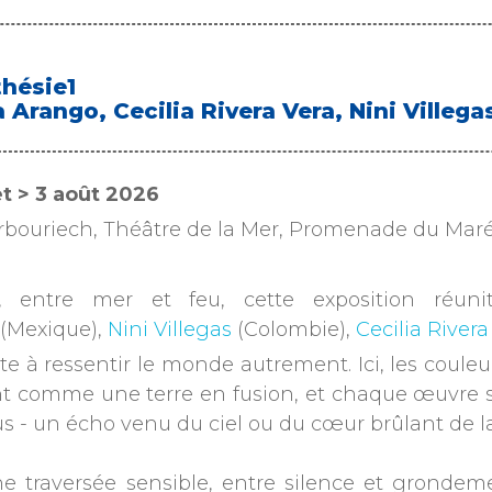
hésie1
 Arango, Cecilia Rivera Vera, Nini Ville
let > 3 août 2026
arbouriech, Théâtre de la Mer, Promenade du Maré
, entre mer et feu, cette exposition réunit
(Mexique),
Nini Villegas
(Colombie),
Cecilia Rivera
vite à ressentir le monde autrement. Ici, les cou
nt comme une terre en fusion, et chaque œuvre 
s - un écho venu du ciel ou du cœur brûlant de l
ne traversée sensible, entre silence et grondeme