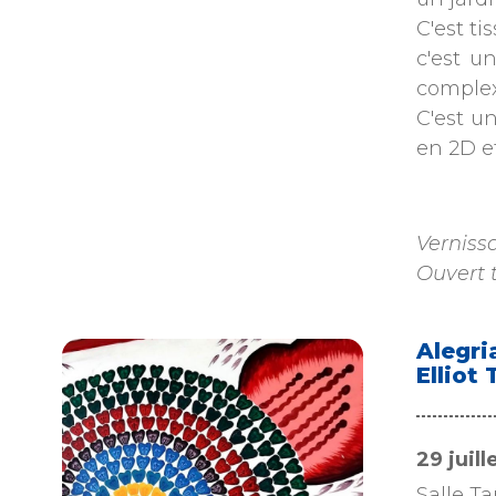
C'est ti
c'est u
complex
C'est u
en 2D et
Verniss
Ouvert t
Alegri
Elliot
29 juil
Salle T