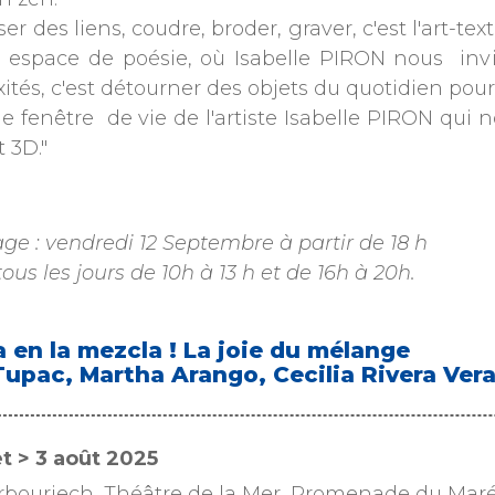
sser des liens, coudre, broder, graver, c'est l'art-t
n espace de poésie, où Isabelle PIRON nous invit
ités, c'est détourner des objets du quotidien pour
ne fenêtre de vie de l'artiste Isabelle PIRON qui 
 3D."
age : vendredi 12 Septembre à partir de 18 h
ous les jours de 10h à 13 h et de 16h à 20h.
a en la mezcla ! La joie du mélange
 Tupac, Martha Arango, Cecilia Rivera Ve
let > 3 août 2025
arbouriech, Théâtre de la Mer, Promenade du Maré