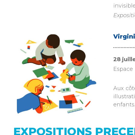
invisibl
Exposit
Virgin
28 juil
Espace 
Aux côt
illustr
enfant
EXPOSITIONS PREC