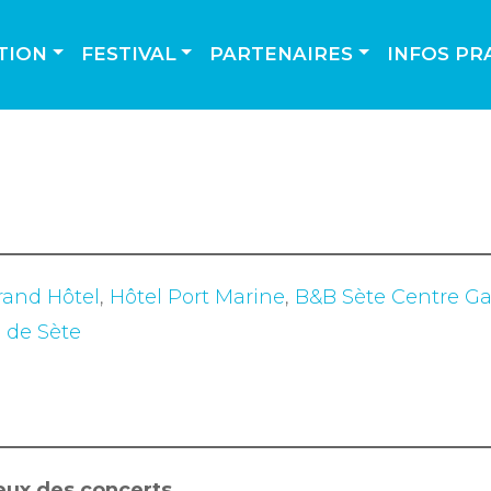
TION
FESTIVAL
PARTENAIRES
INFOS PR
rand Hôtel
,
Hôtel Port Marine
,
B&B Sète Centre Ga
e de Sète
ieux des concerts.