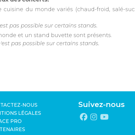
e cuisine du monde variés (chaud-froid, salé-sucré
est pas possible sur certains stands.
 monde et un stand buvette sont présents.
est pas possible sur certains stands.
Suivez-nous
TACTEZ-NOUS
TIONS LÉGALES
ACE PRO
TENAIRES