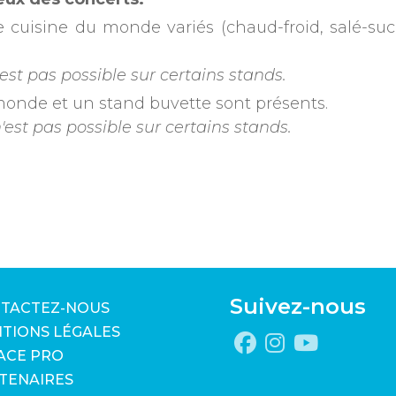
e cuisine du monde variés (chaud-froid, salé-sucré
est pas possible sur certains stands.
 monde et un stand buvette sont présents.
est pas possible sur certains stands.
Suivez-nous
TACTEZ-NOUS
TIONS LÉGALES
ACE PRO
TENAIRES