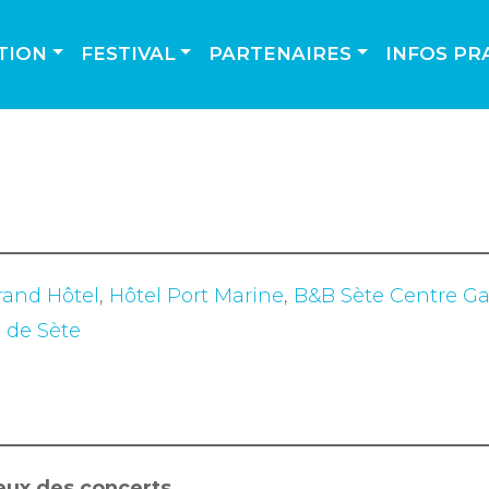
TION
FESTIVAL
PARTENAIRES
INFOS PR
rand Hôtel
,
Hôtel Port Marine
,
B&B Sète Centre Ga
e de Sète
ieux des concerts.