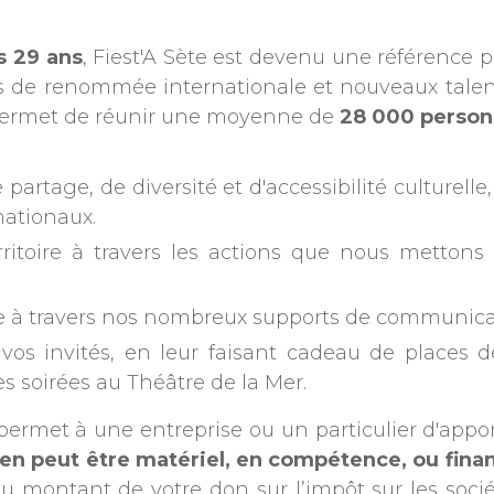
s 29 ans
, Fiest'A Sète est devenu une référence 
s de renommée internationale et nouveaux talen
, permet de réunir une moyenne de
28 000 perso
partage, de diversité et d'accessibilité culturelle
nationaux.
erritoire à travers les actions que nous metton
e à travers nos nombreux supports de communicatio
à vos invités, en leur faisant cadeau de places
les soirées au Théâtre de la Mer.
permet à une entreprise ou un particulier d'appo
tien peut être matériel, en compétence, ou finan
montant de votre don sur l’impôt sur les sociét