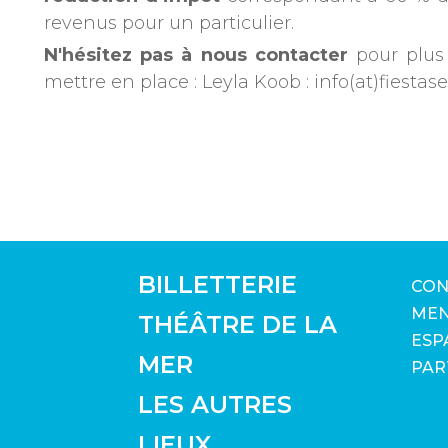
revenus pour un particulier.
N'hésitez pas à nous contacter
pour plus 
mettre en place : Leyla Koob : info(at)fiesta
BILLETTERIE
CON
MEN
THÉÂTRE DE LA
ESP
MER
PAR
LES AUTRES
LIEUX