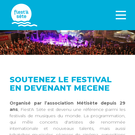
SOUTENEZ LE FESTIVAL
EN DEVENANT MECENE
Organisé par l’association Métisète depuis 29
ans
, Fiest'A Sète est devenu une référence parmi les
festivals de musiques du monde. La programmation,
qui mêle concerts d'artistes de renommée
internationale et nouveaux talents, mais aussi
tchatches musicales, séances de cinéma, expositions