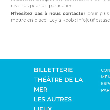
revenus pour un particulier.
N'hésitez pas à nous contacter
pour plus 
mettre en place : Leyla Koob : info(at)fiesta
BILLETTERIE
CON
MEN
THÉÂTRE DE LA
ESP
MER
PAR
LES AUTRES
LIEUX