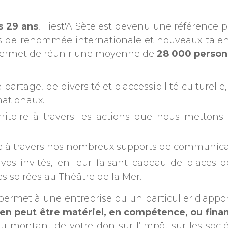
s 29 ans
, Fiest'A Sète est devenu une référence 
s de renommée internationale et nouveaux talen
, permet de réunir une moyenne de
28 000 perso
partage, de diversité et d'accessibilité culturelle
nationaux.
erritoire à travers les actions que nous metton
e à travers nos nombreux supports de communicatio
à vos invités, en leur faisant cadeau de places
les soirées au Théâtre de la Mer.
permet à une entreprise ou un particulier d'appo
tien peut être matériel, en compétence, ou finan
montant de votre don sur l’impôt sur les sociét