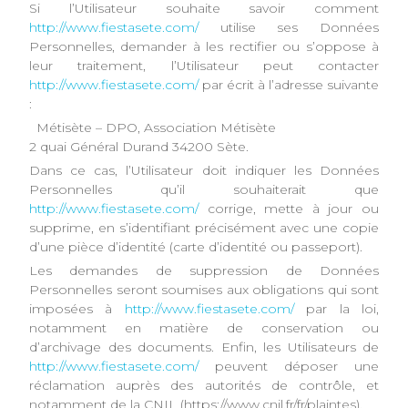
Si l’Utilisateur souhaite savoir comment
http://www.fiestasete.com/
utilise ses Données
Personnelles, demander à les rectifier ou s’oppose à
leur traitement, l’Utilisateur peut contacter
http://www.fiestasete.com/
par écrit à l’adresse suivante
:
Métisète – DPO, Association Métisète
2 quai Général Durand 34200 Sète.
Dans ce cas, l’Utilisateur doit indiquer les Données
Personnelles qu’il souhaiterait que
http://www.fiestasete.com/
corrige, mette à jour ou
supprime, en s’identifiant précisément avec une copie
d’une pièce d’identité (carte d’identité ou passeport).
Les demandes de suppression de Données
Personnelles seront soumises aux obligations qui sont
imposées à
http://www.fiestasete.com/
par la loi,
notamment en matière de conservation ou
d’archivage des documents. Enfin, les Utilisateurs de
http://www.fiestasete.com/
peuvent déposer une
réclamation auprès des autorités de contrôle, et
notamment de la CNIL (https://www.cnil.fr/fr/plaintes).