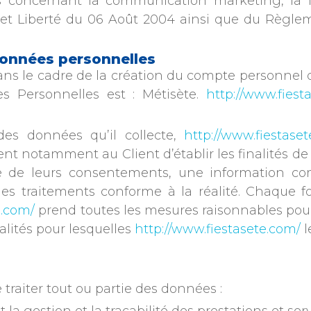
s concernant la communication marketing, la l
 et Liberté du 06 Août 2004 ainsi que du Règle
données personnelles
s le cadre de la création du compte personnel de l
s Personnelles est : Métisète.
http://www.fiest
es données qu’il collecte,
http://www.fiestase
tient notamment au Client d’établir les finalités d
ecte de leurs consentements, une information c
des traitements conforme à la réalité. Chaque 
e.com/
prend toutes les mesures raisonnables pour 
lités pour lesquelles
http://www.fiestasete.com/
l
 traiter tout ou partie des données :