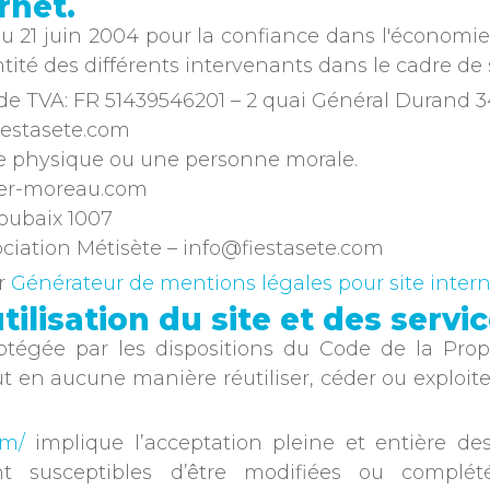
rnet.
 du 21 juin 2004 pour la confiance dans l'économie
ntité des différents intervenants dans le cadre de s
de TVA: FR 51439546201 – 2 quai Général Durand 
fiestasete.com
e physique ou une personne morale.
vier-moreau.com
oubaix 1007
ociation Métisète – info@fiestasete.com
ar
Générateur de mentions légales pour site inter
tilisation du site et des servi
otégée par les dispositions du Code de la Prop
ut en aucune manière réutiliser, céder ou exploi
om/
implique l’acceptation pleine et entière des 
sont susceptibles d’être modifiées ou compl