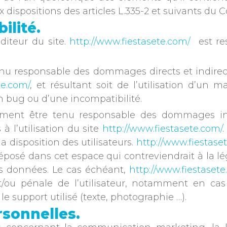
ispositions des articles L.335-2 et suivants du Co
ilité.
diteur du site.
http://www.fiestasete.com/
est res
nu responsable des dommages directs et indirects 
te.com/
, et résultant soit de l’utilisation d’un 
un bug ou d’une incompatibilité.
ment être tenu responsable des dommages indi
 l’utilisation du site
http://www.fiestasete.com/
a disposition des utilisateurs.
http://www.fiestase
osé dans cet espace qui contreviendrait à la légi
des données. Le cas échéant,
http://www.fiestasete
t/ou pénale de l’utilisateur, notamment en cas
e support utilisé (texte, photographie …).
rsonnelles.