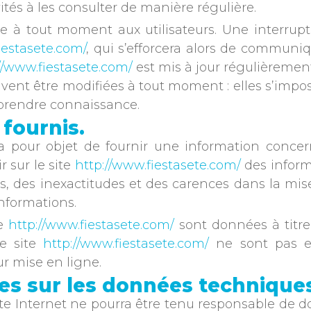
tés à les consulter de manière régulière.
le à tout moment aux utilisateurs. Une interru
iestasete.com/
, qui s’efforcera alors de communiq
//www.fiestasete.com/
est mis à jour régulièremen
nt être modifiées à tout moment : elles s’impose
n prendre connaissance.
 fournis.
 pour objet de fournir une information concern
r sur le site
http://www.fiestasete.com/
des informa
, des inexactitudes et des carences dans la mise 
informations.
te
http://www.fiestasete.com/
sont données à titre 
le site
http://www.fiestasete.com/
ne sont pas ex
r mise en ligne.
les sur les données technique
 site Internet ne pourra être tenu responsable de do