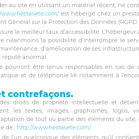
éder au site en utilisant un matériel récent, ne c
//www.fiestasete.com/
est hébergé chez un prestat
 Général sur la Protection des Données (RGPD :
assure le meilleur taux d’accessibilité. L’hébergeur
erve néanmoins la possibilité d’interrompre le s
intenance, d’amélioration de ses infrastructures
c réputé anormal.
e pourront être tenus responsables en cas de 
rmatique et de téléphonie lié notamment à l’en
 et contrefaçons.
des droits de propriété intellectuelle et détie
ent les textes, images, graphismes, logos, vi
daptation de tout ou partie des éléments du site, 
le de :
http://www.fiestasete.com/
.
u de l’un quelconque des éléments qu’il contie