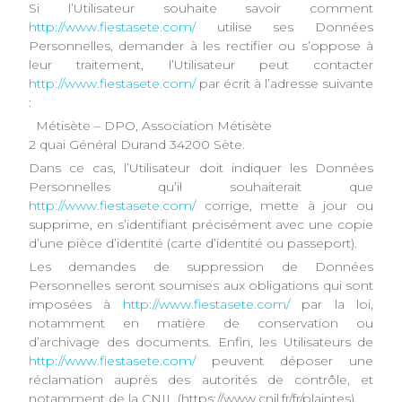
Si l’Utilisateur souhaite savoir comment
http://www.fiestasete.com/
utilise ses Données
Personnelles, demander à les rectifier ou s’oppose à
leur traitement, l’Utilisateur peut contacter
http://www.fiestasete.com/
par écrit à l’adresse suivante
:
Métisète – DPO, Association Métisète
2 quai Général Durand 34200 Sète.
Dans ce cas, l’Utilisateur doit indiquer les Données
Personnelles qu’il souhaiterait que
http://www.fiestasete.com/
corrige, mette à jour ou
supprime, en s’identifiant précisément avec une copie
d’une pièce d’identité (carte d’identité ou passeport).
Les demandes de suppression de Données
Personnelles seront soumises aux obligations qui sont
imposées à
http://www.fiestasete.com/
par la loi,
notamment en matière de conservation ou
d’archivage des documents. Enfin, les Utilisateurs de
http://www.fiestasete.com/
peuvent déposer une
réclamation auprès des autorités de contrôle, et
notamment de la CNIL (https://www.cnil.fr/fr/plaintes).