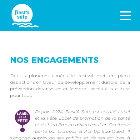
NOS ENGAGEMENTS
Depuis plusieurs années le festival met en place
des actions en faveur du développement durable, de la
prévention des risques et favorise l’accès à la culture
pour tous.
Depuis 2024, Fiest'A Sète est certifié Label
et la Fête, Label de promotion de la santé
et du bien-être en milieu festif en Occitanie
porté par Octopus et Act Up Sud-Ouest. Il
s’engage auprès de ses publics et de ses équipes, à