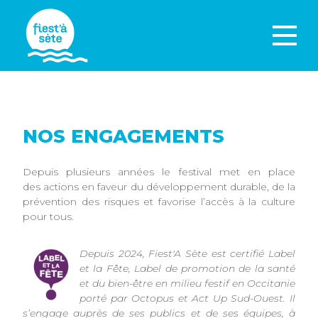
NOS ENGAGEMENTS
Depuis plusieurs années le festival met en place
des actions en faveur du développement durable, de la
prévention des risques et favorise l’accès à la culture
pour tous.
Depuis 2024, Fiest'A Sète est certifié Label
et la Fête, Label de promotion de la santé
et du bien-être en milieu festif en Occitanie
porté par Octopus et Act Up Sud-Ouest. Il
s’engage auprès de ses publics et de ses équipes, à