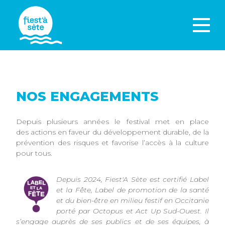
NOS ENGAGEMENTS
Depuis plusieurs années le festival met en place
des actions en faveur du développement durable, de la
prévention des risques et favorise l’accès à la culture
pour tous.
Depuis 2024, Fiest'A Sète est certifié Label
et la Fête, Label de promotion de la santé
et du bien-être en milieu festif en Occitanie
porté par Octopus et Act Up Sud-Ouest. Il
s’engage auprès de ses publics et de ses équipes, à