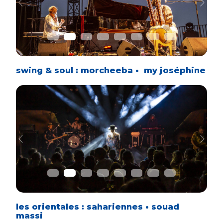
Previous
Next
swing & soul : morcheeba • my joséphine
Previous
Next
les orientales : sahariennes • souad
massi