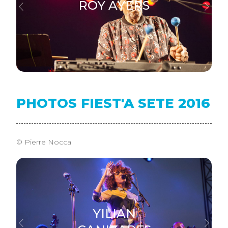
ROY AYERS
Previous
Next
PHOTOS FIEST'A SETE 2016
© Pierre Nocca
YILIAN
Previous
Next