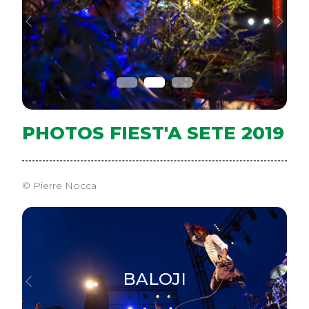
Previous
Next
PHOTOS FIEST'A SETE 2019
© Pierre Nocca
BALOJI
Previous
Next