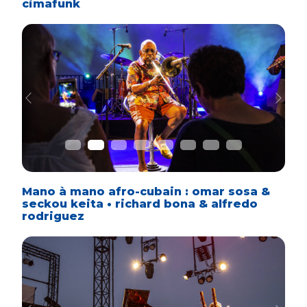
cimafunk
Previous
Next
Mano à mano afro-cubain : omar sosa &
seckou keita • richard bona & alfredo
rodriguez