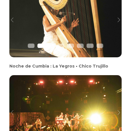
Previous
Next
Noche de Cumbia : La Yegros • Chico Trujillo
Previous
Next