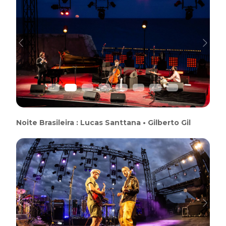
Previous
Next
Noite Brasileira : Lucas Santtana • Gilberto Gil
Previous
Next