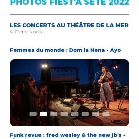
PHOTOS FIEST'A SETE 2022
LES CONCERTS AU THÉÂTRE DE LA MER
© Pierre Nocca
Femmes du monde : Dom la Nena • Ayo
Previous
Next
Funk revue : fred wesley & the new jb's •