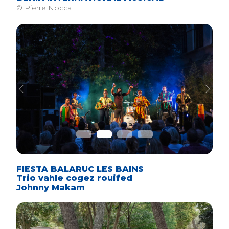
© Pierre Nocca
Previous
Next
FIESTA BALARUC LES BAINS
Trio vahle cogez rouifed
Johnny Makam