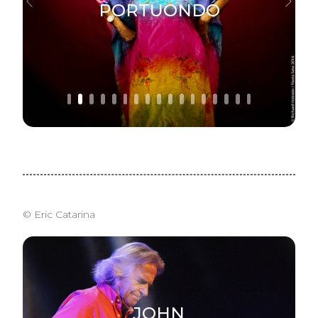
PORTUONDO
Previous
Next
© Eric Catarina
JOHN