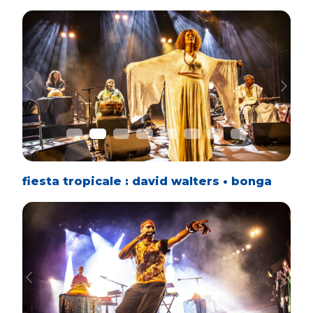
Previous
Next
fiesta tropicale : david walters • bonga
Previous
Next