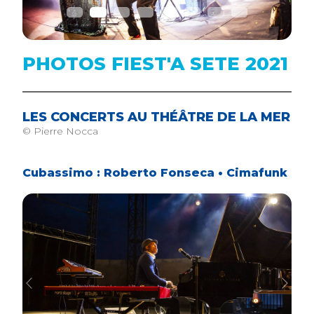
PHOTOS FIEST'A SETE 2021
LES CONCERTS AU THÉÂTRE DE LA MER
© Pierre Nocca
Cubassimo : Roberto Fonseca • Cimafunk
Previous
Next