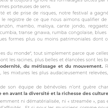
 Sète a toujours ignoré les formatages dictés par l
rmes porteuses de sens.
ité et de prise de risques, notre festival a ga
 registre de ce que nous aimons qualifier de « 
danzón, mambo, maloya, cante jondo, reggaeton
 cumbia, transe gnawa, rumba congolaise, blues s
es formes plus ou moins patrimoniales dont on
es du monde", tout simplement parce que celles
nt les racines, plus belles et élancées sont les b
modernité, du métissage et du mouvement.
R
, les mixtures les plus audacieusement relevées, 
et de son équipe de bénévoles n’ont guère ch
e en avant la diversité et la richesse des cult
videmment ni dématérialisée, ni « streamée », pa
d’affinités. Et si pour les musiciens comme pou