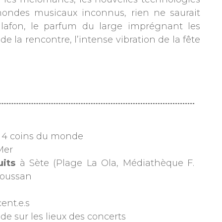
mondes musicaux inconnus, rien ne saurait
alafon, le parfum du large imprégnant les
 la rencontre, l’intense vibration de la fête
s 4 coins du monde
Mer
uits
à Sète (Plage La Ola, Médiathèque F.
Poussan
ent.e.s
e sur les lieux des concerts