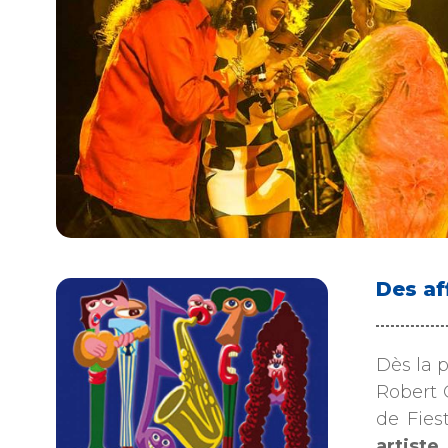
Des af
Dès la p
Robert 
de Fies
artiste
.