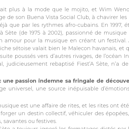
h était plus à la mode que le mojito, et Wim We
age de son Buena Vista Social Club, à chavirer les
éjà que par les rythmes afro-cubains. En 1997, é
 Sète (de 1975 à 2002), passionné de musique e
on amour pour la musique en créant un festival
che sétoise valait bien le Malecon havanais, et q
 ensuite poussés vers d’autres rivages, de l’océan I
 judicieusement rebaptisé Fiest’A Sète, n’a de
vec une passion indemne sa fringale de découv
ge universel, une source inépuisable d’émotions
musique est une affaire de rites, et les rites ont 
 forger un destin collectif, véhiculer des épopées
, savantes ou festives.