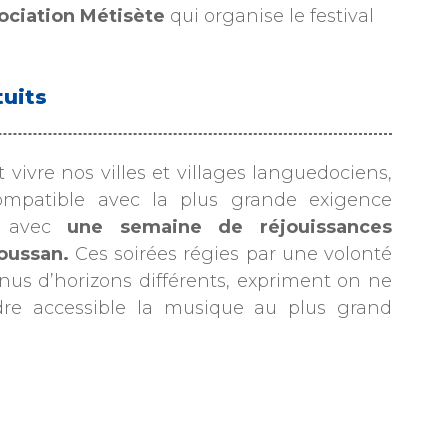
sociation Métisète
qui organise le festival
tuits
t vivre nos villes et villages languedociens,
ompatible avec la plus grande exigence
te avec
une semaine de réjouissances
oussan.
Ces soirées régies par une volonté
enus d’horizons différents, expriment on ne
dre accessible la musique au plus grand