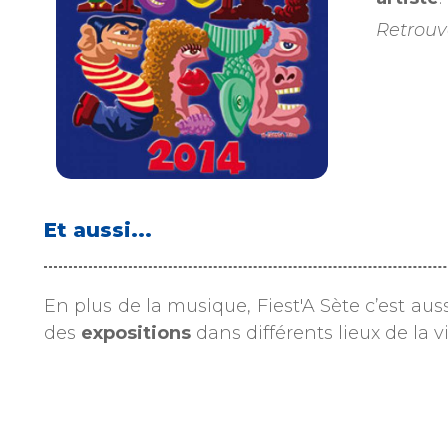
Retrouve
Et aussi...
En plus de la musique, Fiest'A Sète c’est aus
des
expositions
dans différents lieux de la vi