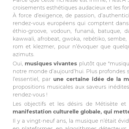
Parce que cette richesse est infinie, Fiest’A
croisements esthétiques audacieux et les fo
À force d’exigence, de passion, d’authentic
rendez-vous européens qui comptent dans le
éthio-groove, vodoun, funaná, batuque, 
kawwali, afrobeat, gwoka, rebétiko, sembe,
rom et klezmer, pour n’évoquer que quelqu
azimuts.
Oui,
musiques vivantes
plutôt que "musiqu
notre monde d’aujourd’hui. Plus profondes so
l’essentiel, par
une certaine idée de la 
propositions musicales aux saveurs inédites
rendez-vous !
Les objectifs et les désirs de Métisète 
manifestation culturelle globale, qui mett
Il y a vingt-neuf ans, la musique n’était é
en plateformes, en algorithmes détecteurs 