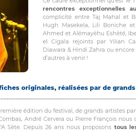
Ce cadre exceptionnel qu’est le 
rencontres exceptionnelles a
complicité entre Taj Mahal et 
Hugh Masekela, Lili Boniche et
Ahmed et Alémayèhu Eshèté, Ibe
el Cigala rejoints par Yilian
Diawara & Hindi Zahra ou encore 
d’autres à venir !
fiches originales, réalisées par de grand
remière édition du festival, de grands artistes pa
Combas, André Cervera ou Pierre François nous ont
t'A Sète. Depuis 26 ans nous proposons
tous le