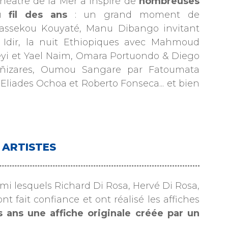
Théâtre de la Mer a inspiré de
nombreuses
u fil des ans
: un grand moment de
Bassekou Kouyaté, Manu Dibango invitant
 Idir, la nuit Ethiopiques avec Mahmoud
yi et Yael Naim, Omara Portuondo & Diego
 Cañizares, Oumou Sangare par Fatoumata
Eliades Ochoa et Roberto Fonseca... et bien
s ARTISTES
rmi lesquels Richard Di Rosa, Hervé Di Rosa,
 fait confiance et ont réalisé les affiches
s ans une affiche originale créée par un