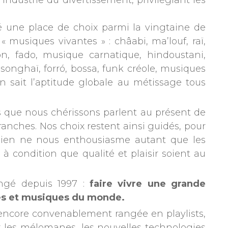
’industrie du divertissement, privilégiant les
gné une place de choix parmi la vingtaine de
musiques vivantes » : châabi, ma’louf, raï,
, fado, musique carnatique, hindoustani,
onghaï, forró, bossa, funk créole, musiques
 sait l’aptitude globale au métissage tous
 que nous chérissons parlent au présent de
ranches. Nos choix restent ainsi guidés, pour
ien ne nous enthousiasme autant que les
à condition que qualité et plaisir soient au
angé depuis 1997 :
faire vivre une grande
ures et musiques du monde.
s encore convenablement rangée en playlists,
r les mélomanes, les nouvelles technologies