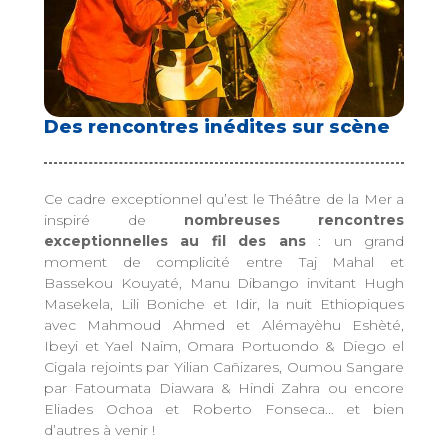
Des rencontres inédites sur scène
Ce cadre exceptionnel qu’est le Théâtre de la Mer a
inspiré de
nombreuses rencontres
exceptionnelles au fil des ans
: un grand
moment de complicité entre Taj Mahal et
Bassekou Kouyaté, Manu Dibango invitant Hugh
Masekela, Lili Boniche et Idir, la nuit Ethiopiques
avec Mahmoud Ahmed et Alémayèhu Eshèté,
Ibeyi et Yael Naim, Omara Portuondo & Diego el
Cigala rejoints par Yilian Cañizares, Oumou Sangare
par Fatoumata Diawara & Hindi Zahra ou encore
Eliades Ochoa et Roberto Fonseca... et bien
d’autres à venir !