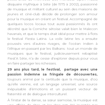
disquaire mythique à Sète (de 1975 à 2002), passionné
de musique et militant culturel au sein des maisons de
jeunes et ciné-club décide de prolonger son amour
pour la musique en créant un festival. Accompagné de
quelques locos locaux tout aussi passionnés ils ont
décrété que la Corniche sétoise valait bien le Malecon
havanais, et que le temps était idéal pour mettre à flots
le festival Fiesta Latina. La voile latine les a ensuite
poussés vers d’autres rivages, de l’océan Indien à
l’Afrique en passant par les Balkans : tout un monde de
musiques que le festival, judicieusement rebaptisé
Fiest’A Sète, n’a de cesse d’explorer depuis pour vous
en faire partager les richesses.
29 ans plus tard, le festival, partage avec une
passion indemne sa fringale de découvertes,
toujours animé par la certitude que la musique, d’où
qu’elle vienne, est un langage universel, une source
inépuisable d’émotions et un puissant vecteur de
fraternité et de dialogue interculturel.
À l’instar de la danse, sa sœur siamoise, la musique est
une affaire de rites, et les rites ont été inventés par