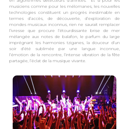
en algorithmes détecteurs d’affinités. Et si pour les
musiciens comme pour les mélomanes, les nouvelles
technologies constituent un progrès inestimable en
termes d’accès, de découverte, d’exploration de
mondes musicaux inconnus, rien ne saurait remplacer
l’ivresse que procure l’étourdissante brise de mer
mélangée aux notes de balafon, le parfum du large
imprégnant les harmonies tziganes, la douceur d’un
soir d’été sublimée par une langue inconnue,
l’émotion de la rencontre, l’intense vibration de la fête
partagée, l’éclat de la musique vivante.