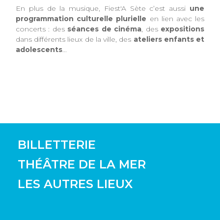
En plus de la musique, Fiest'A Sète c’est aussi
une
programmation culturelle plurielle
en lien avec les
concerts : des
séances de cinéma
, des
expositions
dans différents lieux de la ville, des
ateliers enfants et
adolescents
...
BILLETTERIE
THÉÂTRE DE LA MER
LES AUTRES LIEUX