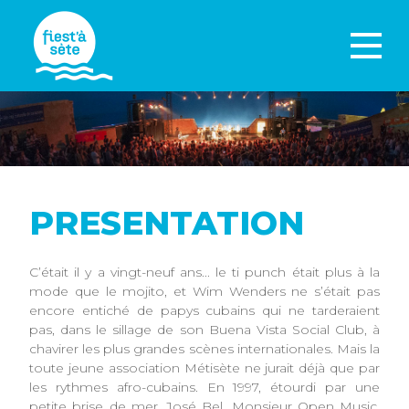
PRESENTATION
C’était il y a vingt-neuf ans... le ti punch était plus à la
mode que le mojito, et Wim Wenders ne s’était pas
encore entiché de papys cubains qui ne tarderaient
pas, dans le sillage de son Buena Vista Social Club, à
chavirer les plus grandes scènes internationales. Mais la
toute jeune association Métisète ne jurait déjà que par
les rythmes afro-cubains. En 1997, étourdi par une
petite brise de mer, José Bel, Monsieur Open Music,