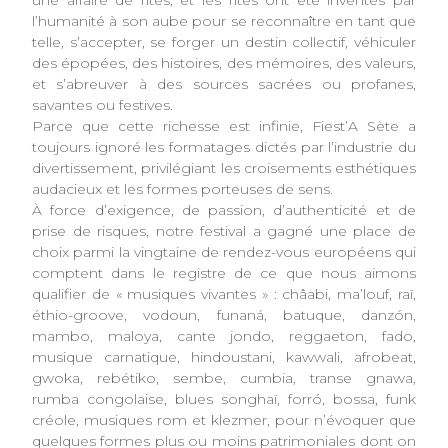
l’humanité à son aube pour se reconnaître en tant que
telle, s’accepter, se forger un destin collectif, véhiculer
des épopées, des histoires, des mémoires, des valeurs,
et s’abreuver à des sources sacrées ou profanes,
savantes ou festives.
Parce que cette richesse est infinie, Fiest’A Sète a
toujours ignoré les formatages dictés par l’industrie du
divertissement, privilégiant les croisements esthétiques
audacieux et les formes porteuses de sens.
À force d’exigence, de passion, d’authenticité et de
prise de risques, notre festival a gagné une place de
choix parmi la vingtaine de rendez-vous européens qui
comptent dans le registre de ce que nous aimons
qualifier de « musiques vivantes » : châabi, ma’louf, raï,
éthio-groove, vodoun, funaná, batuque, danzón,
mambo, maloya, cante jondo, reggaeton, fado,
musique carnatique, hindoustani, kawwali, afrobeat,
gwoka, rebétiko, sembe, cumbia, transe gnawa,
rumba congolaise, blues songhaï, forró, bossa, funk
créole, musiques rom et klezmer, pour n’évoquer que
quelques formes plus ou moins patrimoniales dont on