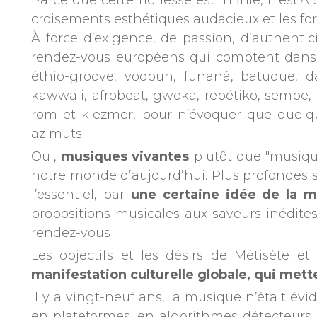
Parce que cette richesse est infinie, Fiest’A
croisements esthétiques audacieux et les fo
À force d’exigence, de passion, d’authentic
rendez-vous européens qui comptent dans le
éthio-groove, vodoun, funaná, batuque, 
kawwali, afrobeat, gwoka, rebétiko, sembe,
rom et klezmer, pour n’évoquer que quelqu
azimuts.
Oui,
musiques vivantes
plutôt que "musiqu
notre monde d’aujourd’hui. Plus profondes so
l’essentiel, par
une certaine idée de la 
propositions musicales aux saveurs inédites
rendez-vous !
Les objectifs et les désirs de Métisète 
manifestation culturelle globale, qui mett
Il y a vingt-neuf ans, la musique n’était é
en plateformes, en algorithmes détecteurs 