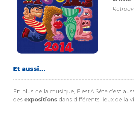
Retrouve
Et aussi...
En plus de la musique, Fiest'A Sète c’est aus
des
expositions
dans différents lieux de la vi