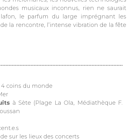
mondes musicaux inconnus, rien ne saurait
alafon, le parfum du large imprégnant les
 la rencontre, l’intense vibration de la fête
s 4 coins du monde
Mer
uits
à Sète (Plage La Ola, Médiathèque F.
Poussan
ent.e.s
e sur les lieux des concerts