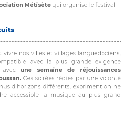
sociation Métisète
qui organise le festival
tuits
t vivre nos villes et villages languedociens,
ompatible avec la plus grande exigence
te avec
une semaine de réjouissances
oussan.
Ces soirées régies par une volonté
enus d’horizons différents, expriment on ne
dre accessible la musique au plus grand