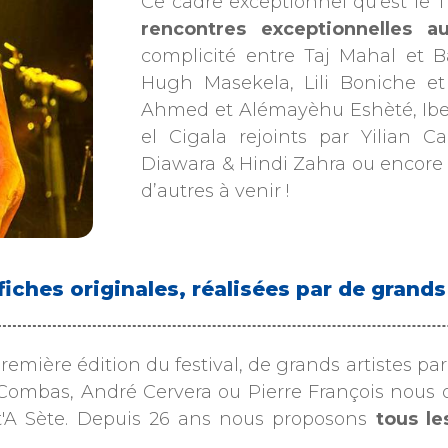
Ce cadre exceptionnel qu’est le 
rencontres exceptionnelles a
complicité entre Taj Mahal et 
Hugh Masekela, Lili Boniche et
Ahmed et Alémayèhu Eshèté, Ibe
el Cigala rejoints par Yilian
Diawara & Hindi Zahra ou encore 
d’autres à venir !
fiches originales, réalisées par de grand
remière édition du festival, de grands artistes pa
Combas, André Cervera ou Pierre François nous ont
t'A Sète. Depuis 26 ans nous proposons
tous le