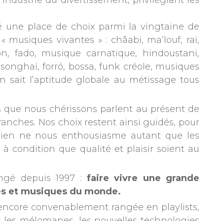
’industrie du divertissement, privilégiant les
gné une place de choix parmi la vingtaine de
musiques vivantes » : châabi, ma’louf, raï,
, fado, musique carnatique, hindoustani,
onghaï, forró, bossa, funk créole, musiques
 sait l’aptitude globale au métissage tous
 que nous chérissons parlent au présent de
ranches. Nos choix restent ainsi guidés, pour
ien ne nous enthousiasme autant que les
à condition que qualité et plaisir soient au
angé depuis 1997 :
faire vivre une grande
ures et musiques du monde.
s encore convenablement rangée en playlists,
r les mélomanes, les nouvelles technologies