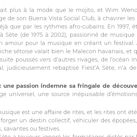
h était plus à la mode que le mojito, et Wim We
age de son Buena Vista Social Club, à chavirer les
éjà que par les rythmes afro-cubains. En 1997, é
 Sète (de 1975 à 2002), passionné de musique e
on amour pour la musique en créant un festival
che sétoise valait bien le Malecon havanais, et q
 ensuite poussés vers d’autres rivages, de l’océan I
 judicieusement rebaptisé Fiest’A Sète, n’a de
vec une passion indemne sa fringale de découv
ge universel, une source inépuisable d’émotions
musique est une affaire de rites, et les rites ont 
 forger un destin collectif, véhiculer des épopées
, savantes ou festives.