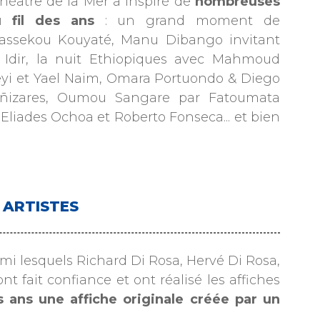
Théâtre de la Mer a inspiré de
nombreuses
u fil des ans
: un grand moment de
Bassekou Kouyaté, Manu Dibango invitant
 Idir, la nuit Ethiopiques avec Mahmoud
yi et Yael Naim, Omara Portuondo & Diego
 Cañizares, Oumou Sangare par Fatoumata
Eliades Ochoa et Roberto Fonseca... et bien
s ARTISTES
rmi lesquels Richard Di Rosa, Hervé Di Rosa,
 fait confiance et ont réalisé les affiches
s ans une affiche originale créée par un