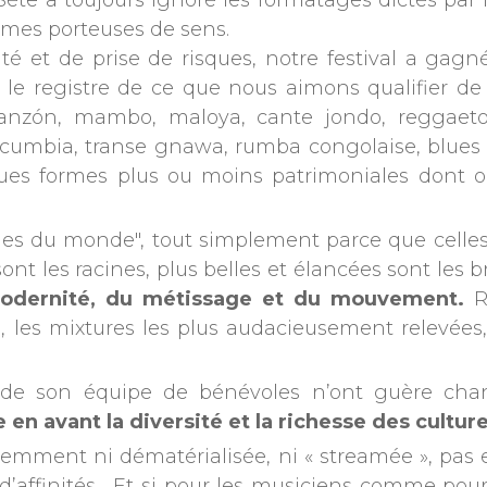
 Sète a toujours ignoré les formatages dictés par l
rmes porteuses de sens.
ité et de prise de risques, notre festival a ga
 registre de ce que nous aimons qualifier de « 
danzón, mambo, maloya, cante jondo, reggaeton
 cumbia, transe gnawa, rumba congolaise, blues s
es formes plus ou moins patrimoniales dont on
es du monde", tout simplement parce que celles
nt les racines, plus belles et élancées sont les b
modernité, du métissage et du mouvement.
R
, les mixtures les plus audacieusement relevées, 
et de son équipe de bénévoles n’ont guère ch
e en avant la diversité et la richesse des cult
videmment ni dématérialisée, ni « streamée », pa
d’affinités. Et si pour les musiciens comme pou