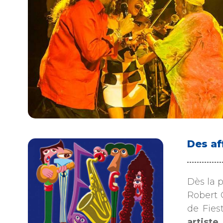
Des af
Dès la p
Robert 
de Fies
artiste
.