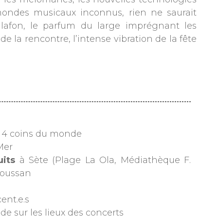
mondes musicaux inconnus, rien ne saurait
alafon, le parfum du large imprégnant les
 la rencontre, l’intense vibration de la fête
s 4 coins du monde
Mer
uits
à Sète (Plage La Ola, Médiathèque F.
Poussan
ent.e.s
e sur les lieux des concerts