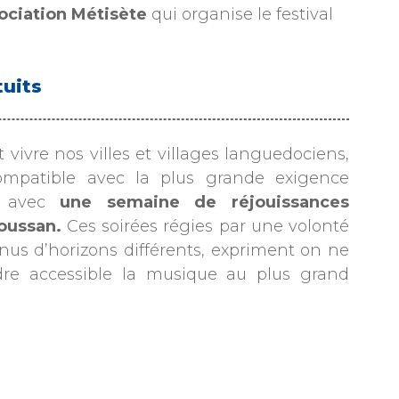
sociation Métisète
qui organise le festival
tuits
t vivre nos villes et villages languedociens,
ompatible avec la plus grande exigence
te avec
une semaine de réjouissances
oussan.
Ces soirées régies par une volonté
enus d’horizons différents, expriment on ne
dre accessible la musique au plus grand