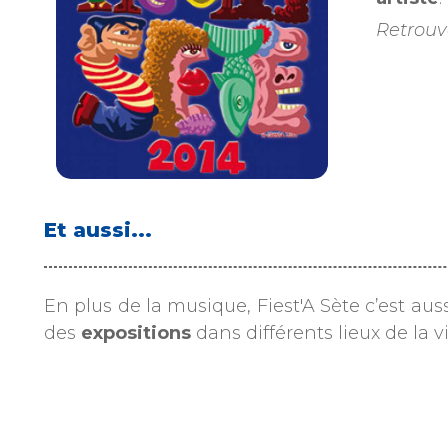
Retrouve
Et aussi...
En plus de la musique, Fiest'A Sète c’est aus
des
expositions
dans différents lieux de la vi