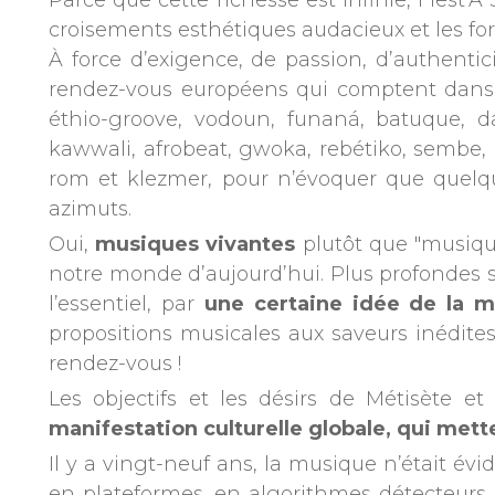
Parce que cette richesse est infinie, Fiest’A
croisements esthétiques audacieux et les fo
À force d’exigence, de passion, d’authentic
rendez-vous européens qui comptent dans le
éthio-groove, vodoun, funaná, batuque, 
kawwali, afrobeat, gwoka, rebétiko, sembe,
rom et klezmer, pour n’évoquer que quelqu
azimuts.
Oui,
musiques vivantes
plutôt que "musiqu
notre monde d’aujourd’hui. Plus profondes so
l’essentiel, par
une certaine idée de la 
propositions musicales aux saveurs inédites
rendez-vous !
Les objectifs et les désirs de Métisète 
manifestation culturelle globale, qui mett
Il y a vingt-neuf ans, la musique n’était é
en plateformes, en algorithmes détecteurs 