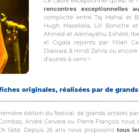
Ce cadre exceptionnel qu’est le 
rencontres exceptionnelles a
complicité entre Taj Mahal et 
Hugh Masekela, Lili Boniche et
Ahmed et Alémayèhu Eshèté, Ibe
el Cigala rejoints par Yilian
Diawara & Hindi Zahra ou encore 
d’autres à venir !
fiches originales, réalisées par de grand
remière édition du festival, de grands artistes pa
Combas, André Cervera ou Pierre François nous ont
t'A Sète. Depuis 26 ans nous proposons
tous le