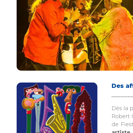
Des af
Dès la p
Robert 
de Fies
artiste
.