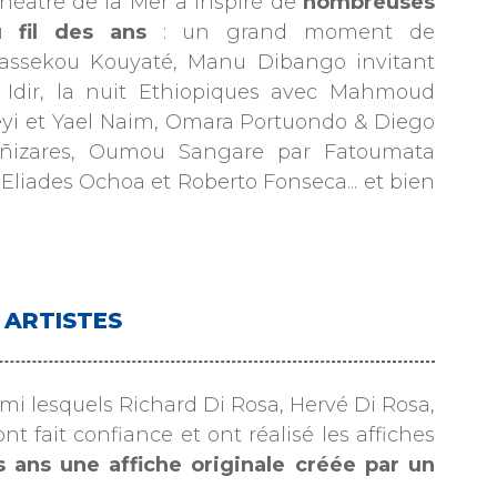
Théâtre de la Mer a inspiré de
nombreuses
u fil des ans
: un grand moment de
Bassekou Kouyaté, Manu Dibango invitant
 Idir, la nuit Ethiopiques avec Mahmoud
yi et Yael Naim, Omara Portuondo & Diego
 Cañizares, Oumou Sangare par Fatoumata
Eliades Ochoa et Roberto Fonseca... et bien
s ARTISTES
rmi lesquels Richard Di Rosa, Hervé Di Rosa,
 fait confiance et ont réalisé les affiches
s ans une affiche originale créée par un