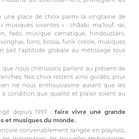
’industrie du divertissement, privilégiant les
gné une place de choix parmi la vingtaine de
musiques vivantes » : châabi, ma’louf, raï,
, fado, musique carnatique, hindoustani,
onghaï, forró, bossa, funk créole, musiques
 sait l’aptitude globale au métissage tous
 que nous chérissons parlent au présent de
ranches. Nos choix restent ainsi guidés, pour
ien ne nous enthousiasme autant que les
à condition que qualité et plaisir soient au
angé depuis 1997 :
faire vivre une grande
ures et musiques du monde.
s encore convenablement rangée en playlists,
r les mélomanes, les nouvelles technologies