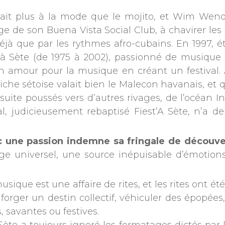
h était plus à la mode que le mojito, et Wim We
age de son Buena Vista Social Club, à chavirer les
éjà que par les rythmes afro-cubains. En 1997, é
 Sète (de 1975 à 2002), passionné de musique e
on amour pour la musique en créant un festival
che sétoise valait bien le Malecon havanais, et q
 ensuite poussés vers d’autres rivages, de l’océan I
 judicieusement rebaptisé Fiest’A Sète, n’a de
vec une passion indemne sa fringale de découv
ge universel, une source inépuisable d’émotions
musique est une affaire de rites, et les rites ont 
 forger un destin collectif, véhiculer des épopées
, savantes ou festives.