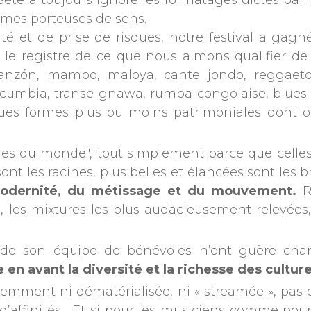
 Sète a toujours ignoré les formatages dictés par l
rmes porteuses de sens.
ité et de prise de risques, notre festival a ga
 registre de ce que nous aimons qualifier de « 
danzón, mambo, maloya, cante jondo, reggaeton
 cumbia, transe gnawa, rumba congolaise, blues s
es formes plus ou moins patrimoniales dont on
es du monde", tout simplement parce que celles
nt les racines, plus belles et élancées sont les b
modernité, du métissage et du mouvement.
R
, les mixtures les plus audacieusement relevées, 
et de son équipe de bénévoles n’ont guère ch
e en avant la diversité et la richesse des cult
videmment ni dématérialisée, ni « streamée », pa
d’affinités. Et si pour les musiciens comme pou