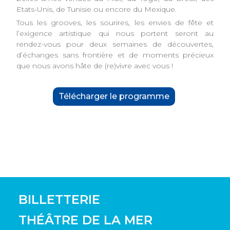
Etats-Unis, de Tunisie ou encore du Mexique.
Tous les grooves, les sourires, les envies de fête et
l’exigence artistique qui nous portent seront au
rendez-vous pour deux semaines de découvertes,
d’échanges sans frontière et de moments précieux
que nous avons hâte de (re)vivre avec vous !
Télécharger le programme
BILLETTERIE
THÉÂTRE DE LA MER