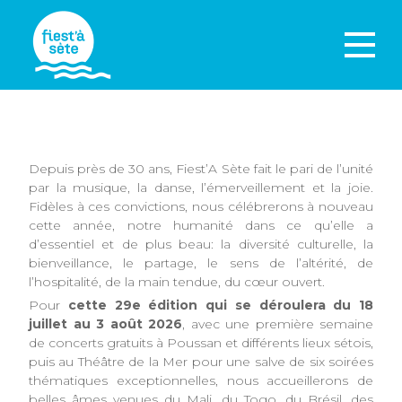
Depuis près de 30 ans, Fiest’A Sète fait le pari de l’unité
par la musique, la danse, l’émerveillement et la joie.
Fidèles à ces convictions, nous célébrerons à nouveau
cette année, notre humanité dans ce qu’elle a
d’essentiel et de plus beau: la diversité culturelle, la
bienveillance, le partage, le sens de l’altérité, de
l’hospitalité, de la main tendue, du cœur ouvert.
Pour
cette
29e édition qui se déroulera du 18
juillet au 3 août 2026
, avec une première semaine
de concerts gratuits à Poussan et différents lieux sétois,
puis au Théâtre de la Mer pour une salve de six soirées
thématiques exceptionnelles, nous accueillerons de
belles âmes venues du Mali, du Togo, du Brésil, des