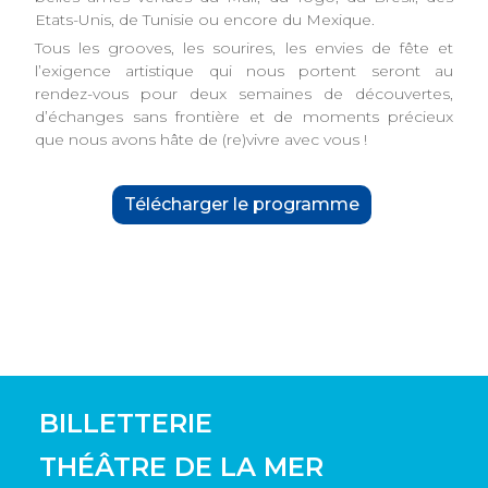
Etats-Unis, de Tunisie ou encore du Mexique.
Tous les grooves, les sourires, les envies de fête et
l’exigence artistique qui nous portent seront au
rendez-vous pour deux semaines de découvertes,
d’échanges sans frontière et de moments précieux
que nous avons hâte de (re)vivre avec vous !
Télécharger le programme
BILLETTERIE
THÉÂTRE DE LA MER