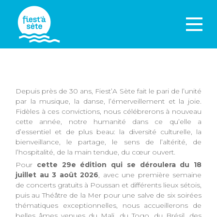
Depuis près de 30 ans, Fiest’A Sète fait le pari de l’unité
par la musique, la danse, l’émerveillement et la joie.
Fidèles à ces convictions, nous célébrerons à nouveau
cette année, notre humanité dans ce qu’elle a
d’essentiel et de plus beau: la diversité culturelle, la
bienveillance, le partage, le sens de l’altérité, de
l’hospitalité, de la main tendue, du cœur ouvert.
Pour
cette
29e édition qui se déroulera du 18
juillet au 3 août 2026
, avec une première semaine
de concerts gratuits à Poussan et différents lieux sétois,
puis au Théâtre de la Mer pour une salve de six soirées
thématiques exceptionnelles, nous accueillerons de
belles âmes venues du Mali, du Togo, du Brésil, des