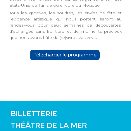
Etats-Unis, de Tunisie ou encore du Mexique.
Tous les grooves, les sourires, les envies de fête et
l’exigence artistique qui nous portent seront au
rendez-vous pour deux semaines de découvertes,
d’échanges sans frontière et de moments précieux
que nous avons hâte de (re)vivre avec vous !
Télécharger le programme
BILLETTERIE
THÉÂTRE DE LA MER