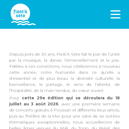
Depuis près de 30 ans, Fiest’A Sète fait le pari de l’unité
par la musique, la danse, l’émerveillement et la joie.
Fidèles à ces convictions, nous célébrerons à nouveau
cette année, notre humanité dans ce qu’elle a
d’essentiel et de plus beau: la diversité culturelle, la
bienveillance, le partage, le sens de l’altérité, de
l’hospitalité, de la main tendue, du cœur ouvert.
Pour
cette
29e édition qui se déroulera du 18
juillet au 3 août 2026
, avec une première semaine
de concerts gratuits à Poussan et différents lieux sétois,
puis au Théâtre de la Mer pour une salve de six soirées
thématiques exceptionnelles, nous accueillerons de
belles âmes venues du Mali, du Togo, du Brésil, des