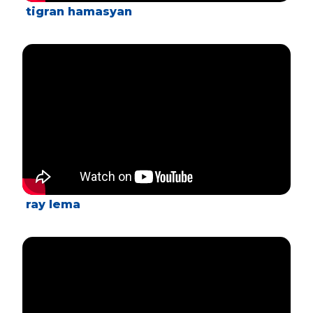
tigran hamasyan
ray lema