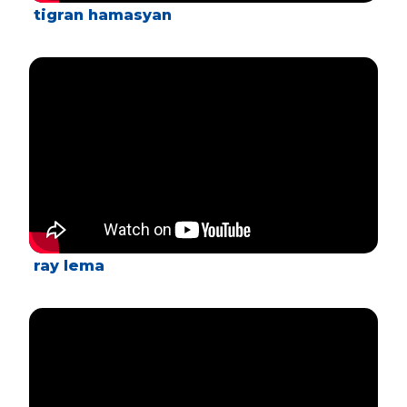
tigran hamasyan
ray lema