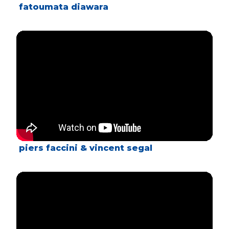
fatoumata diawara
piers faccini & vincent segal