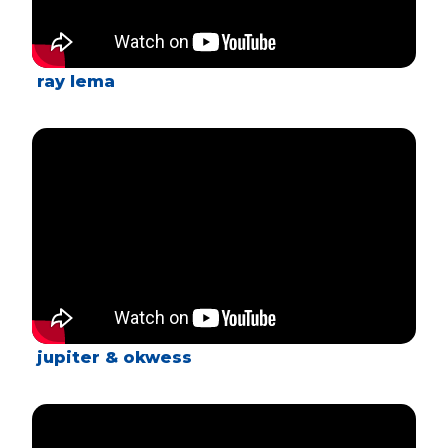
ray lema
jupiter & okwess