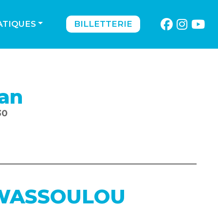
ATIQUES
BILLETTERIE
san
30
WASSOULOU