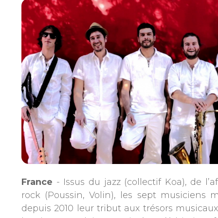
France
- Issus du jazz (collectif Koa), de l
rock (Poussin, Volin), les sept musiciens 
depuis 2010 leur tribut aux trésors musicaux