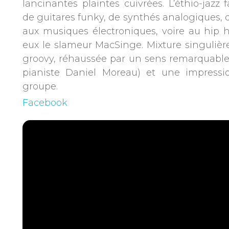
lancinantes plaintes cuivrées. L’éthio-jazz
de guitares funky, de synthés analogiques,
aux musiques électroniques, voire au hip h
eux le slameur MacSinge. Mixture singulière
groovy, réhaussée par un sens remarquable 
pianiste Daniel Moreau) et une impress
groupe.
Facebook