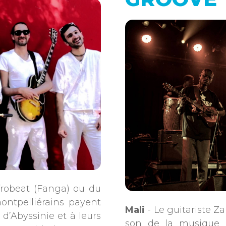
’afrobeat (Fanga) ou du
montpelliérains payent
Mali
- Le guitariste Z
 d’Abyssinie et à leurs
son de la musique 