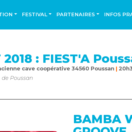
TION
FESTIVAL
PARTENAIRES
INFOS PR
 2018 : FIEST'A Pous
ancienne cave coopérative 34560 Poussan
|
20h
ie de Poussan
BAMBA 
GROOVE