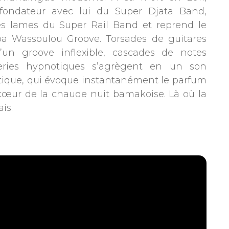
ondateur avec lui du Super Djata Band,
es lames du Super Rail Band et reprend le
 Wassoulou Groove. Torsades de guitares
’un groove inflexible, cascades de notes
rneries hypnotiques s’agrègent en un son
stique, qui évoque instantanément le parfum
 cœur de la chaude nuit bamakoise. Là où la
ais.