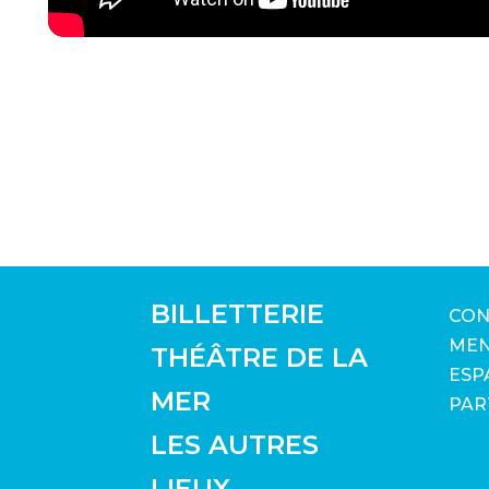
BILLETTERIE
CON
MEN
THÉÂTRE DE LA
ESP
MER
PAR
LES AUTRES
LIEUX