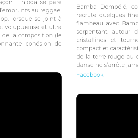
 façon Ethioda se pare
Bamba Dembélé, cof
 d’emprunts au reggae,
recrute quelques fin
op, lorsque se joint à
flambeau avec Bamba
, voluptueuse et ultra
serpentant autour d
de la composition (le
cristallines et tou
ionnante cohésion de
compact et caractéri
de la terre rouge au
danse ne s’arrête jam
Facebook