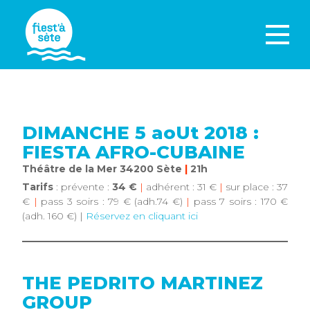
DIMANCHE 5 aoUt 2018 :
FIESTA AFRO-CUBAINE
Théâtre de la Mer 34200 Sète
|
21h
Tarifs
: prévente :
34 €
|
adhérent : 31 €
|
sur place : 37
€
|
pass 3 soirs : 79 € (adh.74 €)
|
pass 7 soirs : 170 €
(adh. 160 €) |
Réservez en cliquant ici
THE PEDRITO MARTINEZ
GROUP