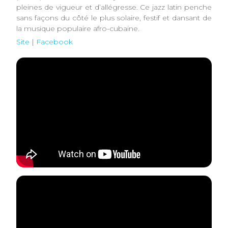
pleines de vigueur et d’allégresse. Ce jazz latin penche
sans façons du côté le plus solaire, festif et dansant de
la musique populaire afro-cubaine.
Site
|
Facebook