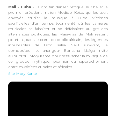
Mali - Cuba
- Ils ont fait danser l’Afrique, le Che et le
premier président malien Modibo Keita, qui les avait
envoyés étudier la musique à Cuba. Victimes
sacrificielles d’un temps tourmenté où les carrières
musicales se faisaient et se défaisaient au gré des
alternances politiques, las Maravillas de Mali restent
pourtant, dans le cœur du public africain, des légendes
inoubliables de l’afro salsa. Seul survivant, le
compositeur et arrangeur Boncana Maïga invite
aujourd’hui Mory Kante pour ressusciter la musique de
ce groupe mythique, pionnier du rapprochement
entre musiciens cubains et africains.
Site Mory Kante