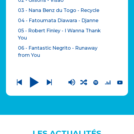
02 - Gilsons - Visão
03 - Nana Benz du Togo - Recycle
04 - Fatoumata Diawara - Djanne
05 - Robert Finley - I Wanna Thank
You
06 - Fantastic Negrito - Runaway
from You
07 - Omar - Can We Go Out
08 - Michelle David & The True-Tones
- Speak To Me
09 - Ballake Sissoko & Piers Faccini -
One Half Of A Dream
10 - Dhafer Youssef - Eyeblink and
Eternity (Pt. 1)
11 - Alfredo Rodriguez - Entre dos
LES ACTUALITÉS