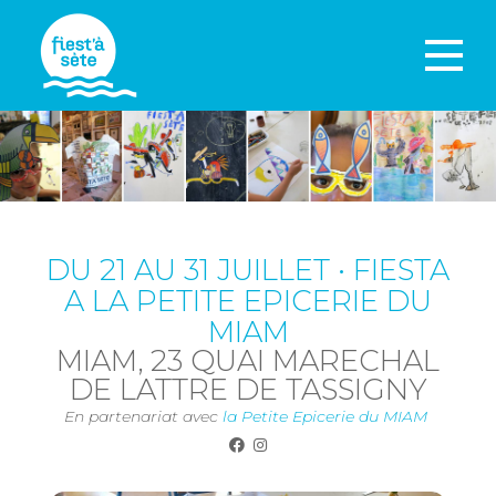
DU 21 AU 31 JUILLET • FIESTA
A LA PETITE EPICERIE DU
MIAM
MIAM, 23 QUAI MARECHAL
DE LATTRE DE TASSIGNY
En partenariat avec
la Petite Epicerie du MIAM