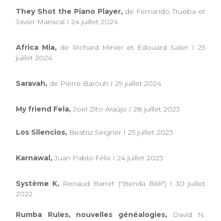
They Shot the Piano Player,
de Fernando Trueba et
Javier Mariscal I 24 juillet 2024
Africa Mia,
de Richard Minier et Edouard Salier I 25
juillet 2024
Saravah,
de Pierre Barouh I 29 juillet 2024
My friend Fela,
Joel Zito Araújo I 28 juillet 2023
Los Silencios,
Beatriz Seigner I 25 juillet 2023
Karnawal,
Juan Pablo Félix I 24 juillet 2023
Système K,
Renaud Barret ("Benda Bilili") I 30 juillet
2022
Rumba Rules, nouvelles généalogies,
David N.