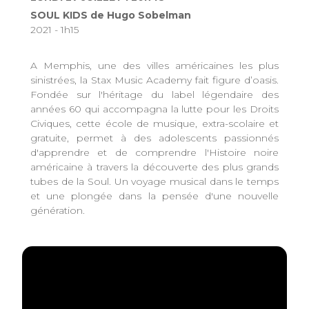
SOUL KIDS de Hugo Sobelman
2021 - 1h15
A Memphis, une des villes américaines les plus
sinistrées, la Stax Music Academy fait figure d’oasis.
Fondée sur l'héritage du label légendaire des
années 60 qui accompagna la lutte pour les Droits
Civiques, cette école de musique, extra-scolaire et
gratuite, permet à des adolescents passionnés
d'apprendre et de comprendre l'Histoire noire
américaine à travers la découverte des plus grands
tubes de la Soul. Un voyage musical dans le temps
et une plongée dans la pensée d'une nouvelle
génération.