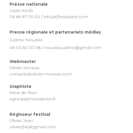
Presse nationale
Leyla Koob
06 66 87 95 00 / info(at)fiestasete.com
Presse régionale et partenariats médias
Justine Nouasra
06 03 82 03 58 / nouasra.justine@gmail.com
Webmaster
Olivier Moreau
contact(at)olivier-moreau.com
Graphiste
Mine de Rien
agnes(at)minederien.fr
Régisseur festival
Olivier Jean
olivierj34(at)gmail.com