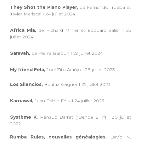
They Shot the Piano Player,
de Fernando Trueba et
Javier Mariscal I 24 juillet 2024
Africa Mia,
de Richard Minier et Edouard Salier I 25
juillet 2024
Saravah,
de Pierre Barouh I 29 juillet 2024
My friend Fela,
Joel Zito Araújo I 28 juillet 2023
Los Silencios,
Beatriz Seigner I 25 juillet 2023
Karnawal,
Juan Pablo Félix I 24 juillet 2023
Système K,
Renaud Barret ("Benda Bilili") I 30 juillet
2022
Rumba Rules, nouvelles généalogies,
David N.