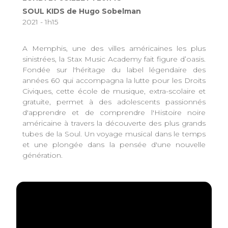
SOUL KIDS de Hugo Sobelman
2021 - 1h15
A Memphis, une des villes américaines les plus
sinistrées, la Stax Music Academy fait figure d’oasis.
Fondée sur l'héritage du label légendaire des
années 60 qui accompagna la lutte pour les Droits
Civiques, cette école de musique, extra-scolaire et
gratuite, permet à des adolescents passionnés
d'apprendre et de comprendre l'Histoire noire
américaine à travers la découverte des plus grands
tubes de la Soul. Un voyage musical dans le temps
et une plongée dans la pensée d'une nouvelle
génération.