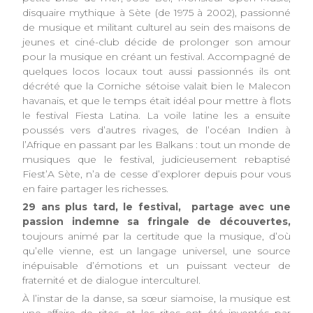
disquaire mythique à Sète (de 1975 à 2002), passionné
de musique et militant culturel au sein des maisons de
jeunes et ciné-club décide de prolonger son amour
pour la musique en créant un festival. Accompagné de
quelques locos locaux tout aussi passionnés ils ont
décrété que la Corniche sétoise valait bien le Malecon
havanais, et que le temps était idéal pour mettre à flots
le festival Fiesta Latina. La voile latine les a ensuite
poussés vers d’autres rivages, de l’océan Indien à
l’Afrique en passant par les Balkans : tout un monde de
musiques que le festival, judicieusement rebaptisé
Fiest’A Sète, n’a de cesse d’explorer depuis pour vous
en faire partager les richesses.
29 ans plus tard, le festival, partage avec une
passion indemne sa fringale de découvertes,
toujours animé par la certitude que la musique, d’où
qu’elle vienne, est un langage universel, une source
inépuisable d’émotions et un puissant vecteur de
fraternité et de dialogue interculturel.
À l’instar de la danse, sa sœur siamoise, la musique est
une affaire de rites, et les rites ont été inventés par