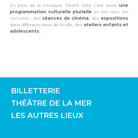
En plus de la musique, Fiest'A Sète c’est aussi
une
programmation culturelle plurielle
en lien avec les
concerts : des
séances de cinéma
, des
expositions
dans différents lieux de la ville, des
ateliers enfants et
adolescents
...
BILLETTERIE
THÉÂTRE DE LA MER
LES AUTRES LIEUX