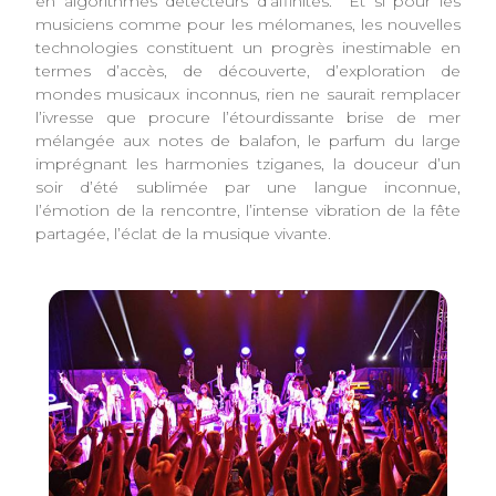
en algorithmes détecteurs d’affinités. Et si pour les
musiciens comme pour les mélomanes, les nouvelles
technologies constituent un progrès inestimable en
termes d’accès, de découverte, d’exploration de
mondes musicaux inconnus, rien ne saurait remplacer
l’ivresse que procure l’étourdissante brise de mer
mélangée aux notes de balafon, le parfum du large
imprégnant les harmonies tziganes, la douceur d’un
soir d’été sublimée par une langue inconnue,
l’émotion de la rencontre, l’intense vibration de la fête
partagée, l’éclat de la musique vivante.