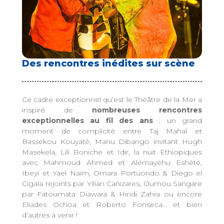
Des rencontres inédites sur scène
Ce cadre exceptionnel qu’est le Théâtre de la Mer a
inspiré de
nombreuses rencontres
exceptionnelles au fil des ans
: un grand
moment de complicité entre Taj Mahal et
Bassekou Kouyaté, Manu Dibango invitant Hugh
Masekela, Lili Boniche et Idir, la nuit Ethiopiques
avec Mahmoud Ahmed et Alémayèhu Eshèté,
Ibeyi et Yael Naim, Omara Portuondo & Diego el
Cigala rejoints par Yilian Cañizares, Oumou Sangare
par Fatoumata Diawara & Hindi Zahra ou encore
Eliades Ochoa et Roberto Fonseca... et bien
d’autres à venir !