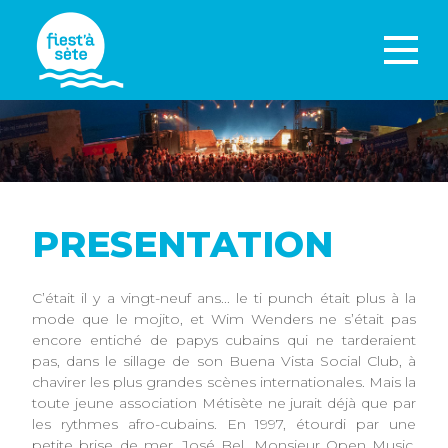
PRESENTATION
C’était il y a vingt-neuf ans... le ti punch était plus à la
mode que le mojito, et Wim Wenders ne s’était pas
encore entiché de papys cubains qui ne tarderaient
pas, dans le sillage de son Buena Vista Social Club, à
chavirer les plus grandes scènes internationales. Mais la
toute jeune association Métisète ne jurait déjà que par
les rythmes afro-cubains. En 1997, étourdi par une
petite brise de mer, José Bel, Monsieur Open Music,