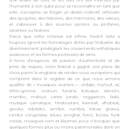
l’humanité à son aube pour se reconnaître en tant que
telle, s’accepter, se forger un destin collectif, véhiculer
des épopées, des histoires, des mémoires, des valeurs,
et s’abreuver à des sources sacrées ou profanes,
savantes ou festives.
Parce que cette richesse est infinie, Fiest’A Sète a
toujours ignoré les formatages dictés par l’industrie du
divertissement, privilégiant les croisements esthétiques
audacieux et les formes porteuses de sens.
À force d’exigence, de passion, d’authenticité et de
prise de risques, notre festival a gagné une place de
choix parmi la vingtaine de rendez-vous européens qui
comptent dans le registre de ce que nous aimons
qualifier de « musiques vivantes » : châabi, ma’louf, raï,
éthio-groove, vodoun, funaná, batuque, danzón,
mambo, maloya, cante jondo, reggaeton, fado,
musique carnatique, hindoustani, kawwali, afrobeat,
gwoka, rebétiko, sembe, cumbia, transe gnawa,
rumba congolaise, blues songhaï, forró, bossa, funk
créole, musiques rom et klezmer, pour n’évoquer que
quelques formes plus ou moins patrimoniales dont on