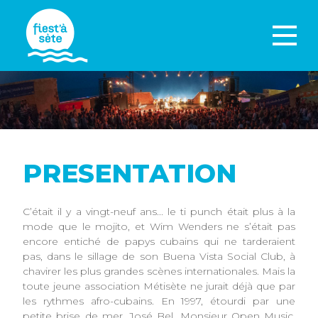
PRESENTATION
C’était il y a vingt-neuf ans... le ti punch était plus à la
mode que le mojito, et Wim Wenders ne s’était pas
encore entiché de papys cubains qui ne tarderaient
pas, dans le sillage de son Buena Vista Social Club, à
chavirer les plus grandes scènes internationales. Mais la
toute jeune association Métisète ne jurait déjà que par
les rythmes afro-cubains. En 1997, étourdi par une
petite brise de mer, José Bel, Monsieur Open Music,