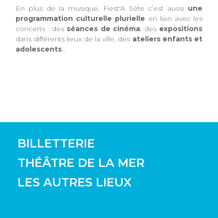
En plus de la musique, Fiest'A Sète c’est aussi
une
programmation culturelle plurielle
en lien avec les
concerts : des
séances de cinéma
, des
expositions
dans différents lieux de la ville, des
ateliers enfants et
adolescents
...
BILLETTERIE
THÉÂTRE DE LA MER
LES AUTRES LIEUX