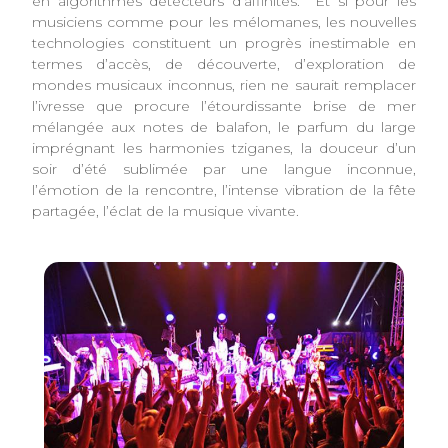
en algorithmes détecteurs d’affinités. Et si pour les
musiciens comme pour les mélomanes, les nouvelles
technologies constituent un progrès inestimable en
termes d’accès, de découverte, d’exploration de
mondes musicaux inconnus, rien ne saurait remplacer
l’ivresse que procure l’étourdissante brise de mer
mélangée aux notes de balafon, le parfum du large
imprégnant les harmonies tziganes, la douceur d’un
soir d’été sublimée par une langue inconnue,
l’émotion de la rencontre, l’intense vibration de la fête
partagée, l’éclat de la musique vivante.