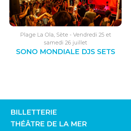
Plage La Ola, Sète - Vendredi 25 et
samedi 26 juillet
SONO MONDIALE DJS SETS
BILLETTERIE
THÉÂTRE DE LA MER