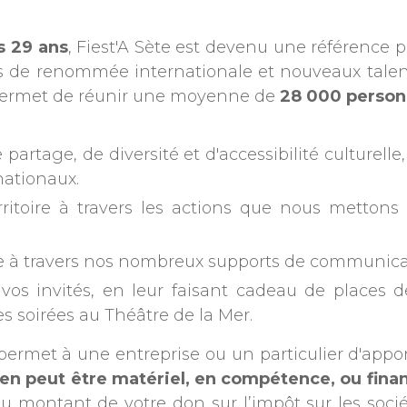
s 29 ans
, Fiest'A Sète est devenu une référence 
s de renommée internationale et nouveaux talen
, permet de réunir une moyenne de
28 000 perso
partage, de diversité et d'accessibilité culturelle
nationaux.
erritoire à travers les actions que nous metton
e à travers nos nombreux supports de communicatio
à vos invités, en leur faisant cadeau de places
les soirées au Théâtre de la Mer.
permet à une entreprise ou un particulier d'appo
tien peut être matériel, en compétence, ou finan
montant de votre don sur l’impôt sur les sociét