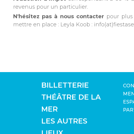
revenus pour un particulier.
N'hésitez pas à nous contacter
pour plus 
mettre en place : Leyla Koob : info(at)fiesta
BILLETTERIE
CON
MEN
THÉÂTRE DE LA
ESP
MER
PAR
LES AUTRES
LIEUX