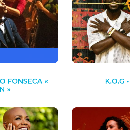
O FONSECA «
K.O.G 
N »