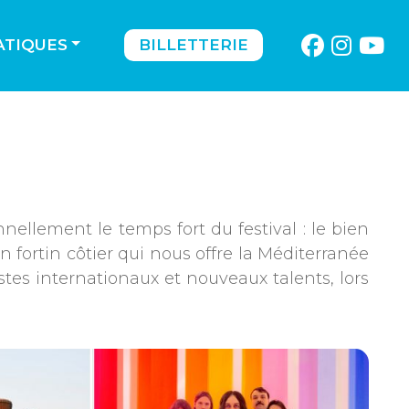
ATIQUES
BILLETTERIE
nellement le temps fort du festival : le bien
 fortin côtier qui nous offre la Méditerranée
stes internationaux et nouveaux talents, lors