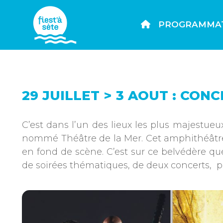
PROGRAMMA
29 JUILLET > 3 AOUT : CON
C’est dans l’un des lieux les plus majestueu
nommé Théâtre de la Mer. Cet amphithéâtre à 
en fond de scène. C’est sur ce belvédère que
de soirées thématiques, de deux concerts, pl