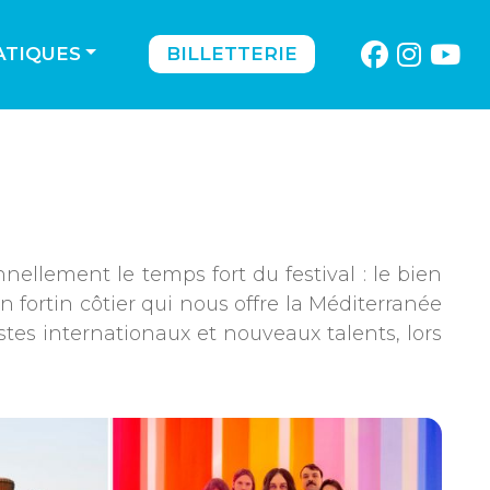
ATIQUES
BILLETTERIE
nellement le temps fort du festival : le bien
 fortin côtier qui nous offre la Méditerranée
stes internationaux et nouveaux talents, lors