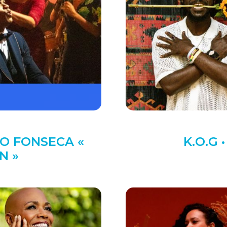
O FONSECA «
K.O.G 
N »