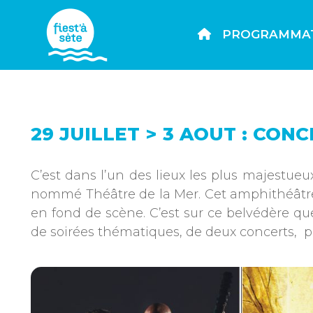
PROGRAMMA
29 JUILLET > 3 AOUT : CON
C’est dans l’un des lieux les plus majestueu
nommé Théâtre de la Mer. Cet amphithéâtre à 
en fond de scène. C’est sur ce belvédère que
de soirées thématiques, de deux concerts, pl